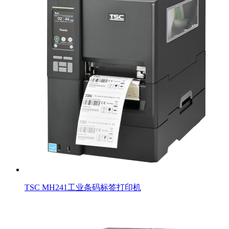
TSC MH241工业条码标签打印机