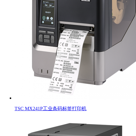
TSC MX241P工业条码标签打印机