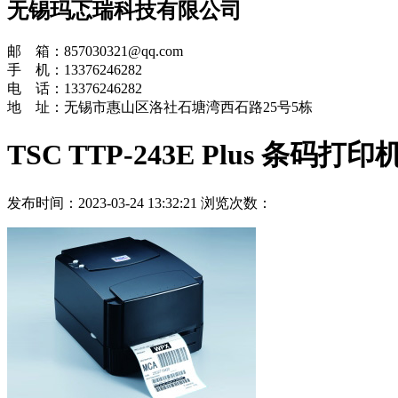
无锡玛忑瑞科技有限公司
邮 箱：857030321@qq.com
手 机：13376246282
电 话：13376246282
地 址：无锡市惠山区洛社石塘湾西石路25号5栋
TSC TTP-243E Plus 条码打印
发布时间：2023-03-24 13:32:21
浏览次数：