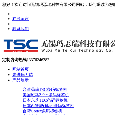
您好！欢迎访问无锡玛忑瑞科技有限公司网站，我们竭诚为您
在线留言
联系我们
定制咨询热线
13376246282
网站首页
走进玛忑瑞
产品展示
台湾鼎翰TSC条码标签机
美国斑马Zebra条码标签机
日本东芝TEC条码标签机
日本西铁城citizen条码标签机
台湾Godex条码标签机